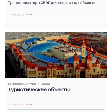
Трансформаторы СВЭЛ для спортивных объектов
О КОМПАНИИ
ЧИТАТЬ КЕЙС
Новости и мероприятия
История
Производство
Система качества
Охрана труда
20 лет СВЭЛ
Инфраструктура
2022
Туристические объекты
ЧИТАТЬ КЕЙС