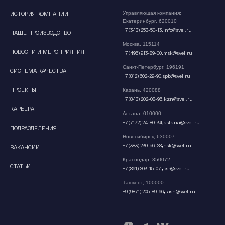
ИСТОРИЯ КОМПАНИИ
Управляющая компания:
Екатеринбург, 620010
,
+7 (343) 253-50-13
info@svel.ru
НАШЕ ПРОИЗВОДСТВО
Москва, 115114
НОВОСТИ И МЕРОПРИЯТИЯ
,
+7 (495) 913-89-00
msk@svel.ru
Санкт-Петербург, 196191
СИСТЕМА КАЧЕСТВА
,
+7 (812) 602-29-90
spb@svel.ru
ПРОЕКТЫ
Казань, 420088
,
+7 (843) 202-08-95
kzn@svel.ru
КАРЬЕРА
Астана, 010000
,
+7 (7172) 24-80-34
astana@svel.ru
ПОДРАЗДЕЛЕНИЯ
Новосибирск, 630007
,
+7 (383) 230-56-28
nsk@svel.ru
ВАКАНСИИ
Краснодар, 350072
СТАТЬИ
,
+7 (861) 203-15-07
ksr@svel.ru
Ташкент, 100000
,
+9 (9871) 205-89-66
tash@svel.ru