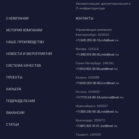
Автоматизация, диспетчеризация и
IT-инфраструктура
О КОМПАНИИ
КОНТАКТЫ
ИСТОРИЯ КОМПАНИИ
Управляющая компания:
Екатеринбург, 620010
,
+7 (343) 253-50-13
info@svel.ru
НАШЕ ПРОИЗВОДСТВО
Москва, 115114
НОВОСТИ И МЕРОПРИЯТИЯ
,
+7 (495) 913-89-00
msk@svel.ru
Санкт-Петербург, 196191
СИСТЕМА КАЧЕСТВА
,
+7 (812) 602-29-90
spb@svel.ru
ПРОЕКТЫ
Казань, 420088
,
+7 (843) 202-08-95
kzn@svel.ru
КАРЬЕРА
Астана, 010000
,
+7 (7172) 24-80-34
astana@svel.ru
ПОДРАЗДЕЛЕНИЯ
Новосибирск, 630007
,
+7 (383) 230-56-28
nsk@svel.ru
ВАКАНСИИ
Краснодар, 350072
СТАТЬИ
,
+7 (861) 203-15-07
ksr@svel.ru
Ташкент, 100000