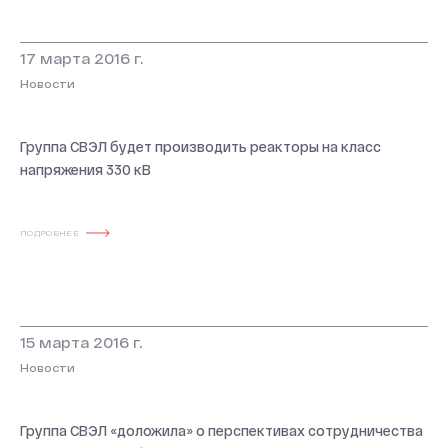
17 марта 2016 г.
Новости
Группа СВЭЛ будет производить реакторы на класс
напряжения 330 кВ
ПОДРОБНЕЕ
О КОМПАНИИ
Новости и мероприятия
История
15 марта 2016 г.
Новости
Производство
Система качества
Группа СВЭЛ «доложила» о перспективах сотрудничества
Охрана труда