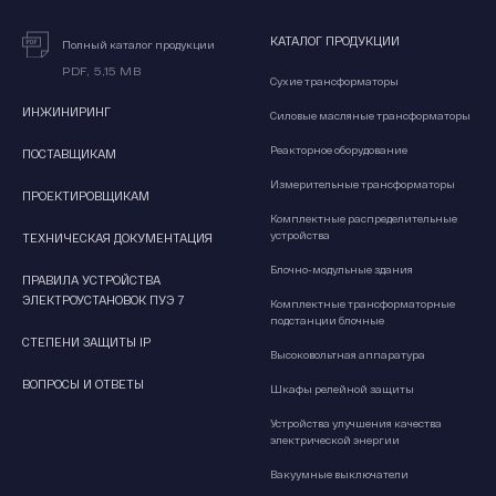
КАТАЛОГ ПРОДУКЦИИ
Полный каталог продукции
PDF, 5,15 MB
Сухие трансформаторы
ИНЖИНИРИНГ
Силовые масляные трансформаторы
Реакторное оборудование
ПОСТАВЩИКАМ
Измерительные трансформаторы
ПРОЕКТИРОВЩИКАМ
Комплектные распределительные
устройства
ТЕХНИЧЕСКАЯ ДОКУМЕНТАЦИЯ
Блочно-модульные здания
ПРАВИЛА УСТРОЙСТВА
ЭЛЕКТРОУСТАНОВОК ПУЭ 7
Комплектные трансформаторные
подстанции блочные
СТЕПЕНИ ЗАЩИТЫ IP
Высоковольтная аппаратура
ВОПРОСЫ И ОТВЕТЫ
Шкафы релейной защиты
Устройства улучшения качества
электрической энергии
Вакуумные выключатели