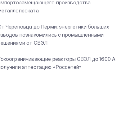
импортозамещающего производства
металлопроката
От Череповца до Перми: энергетики больших
заводов познакомились с промышленными
решениями от СВЭЛ
Токоограничивающие реакторы СВЭЛ до 1600 А
получили аттестацию «Россетей»