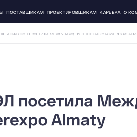
ТЫ
ПОСТАВЩИКАМ
ПРОЕКТИРОВЩИКАМ
КАРЬЕРА
О КО
Новости и
ЕЛЕГАЦИЯ СВЭЛ ПОСЕТИЛА МЕЖДУНАРОДНУЮ ВЫСТАВКУ POWEREXPO ALM
История
Производс
Система к
Охрана тр
20 лет СВЭ
ЭЛ посетила Ме
rexpo Almaty