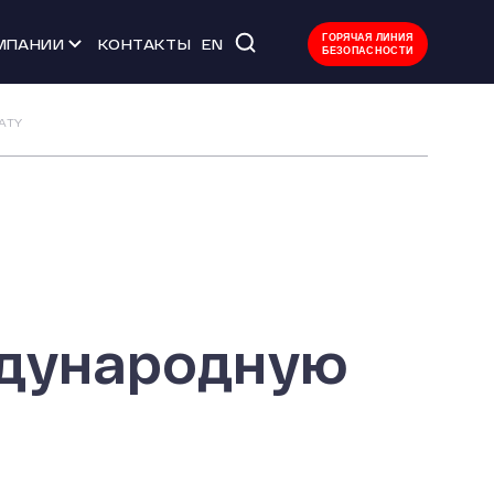
ГОРЯЧАЯ ЛИНИЯ
МПАНИИ
КОНТАКТЫ
EN
БЕЗОПАСНОСТИ
 мероприятия
ATY
тво
ачества
уда
Л
ждународную