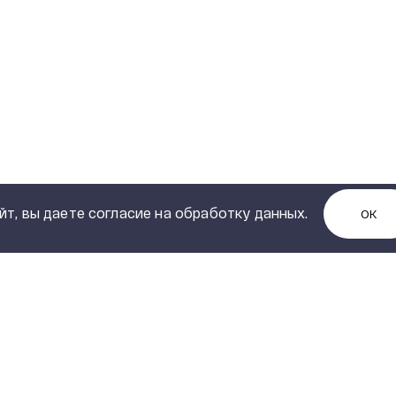
йт, вы даете согласие на обработку данных.
ОК
КОНТАКТЫ
Управляющая компания:
ИИ
Екатеринбург, 620010