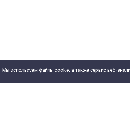
Мы используем файлы cookie, а также сервис веб-анали
Полный каталог продукции
КАТАЛ
PDF, 5,15 MB
Сухие тр
ИНЖИНИРИНГ