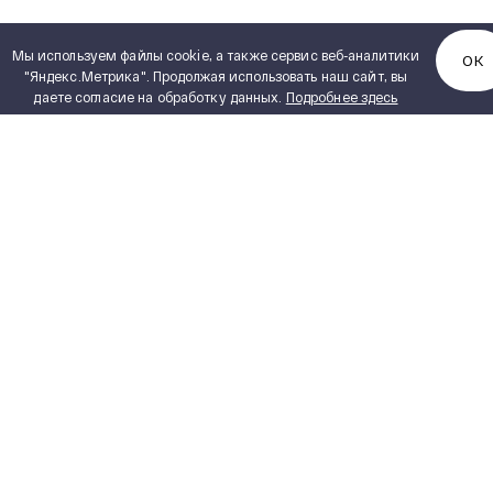
Мы используем файлы cookie, а также сервис веб-аналитики
ОК
"Яндекс.Метрика". Продолжая использовать наш сайт, вы
даете согласие на обработку данных.
Подробнее здесь
КАТАЛОГ ПРОДУКЦИИ
Полный каталог продукции
PDF, 5,15 MB
Сухие трансформаторы
ИНЖИНИРИНГ
Силовые масляные трансформаторы
Реакторное оборудование
ПОСТАВЩИКАМ
Измерительные трансформаторы
ПРОЕКТИРОВЩИКАМ
Комплектные распределительные
устройства
ТЕХНИЧЕСКАЯ ДОКУМЕНТАЦИЯ
Блочно-модульные здания
ПРАВИЛА УСТРОЙСТВА
ЭЛЕКТРОУСТАНОВОК ПУЭ 7
Комплектные трансформаторные
подстанции блочные
СТЕПЕНИ ЗАЩИТЫ IP
Высоковольтная аппаратура