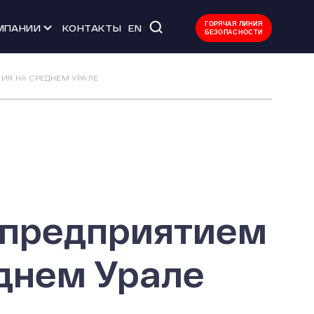
ГОРЯЧАЯ ЛИНИЯ
МПАНИИ
КОНТАКТЫ
EN
БЕЗОПАСНОСТИ
 мероприятия
ИЯ НА СРЕДНЕМ УРАЛЕ
тво
ачества
уда
Л
 предприятием
днем Урале