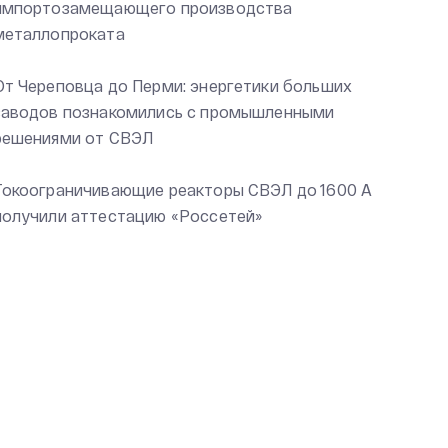
импортозамещающего производства
металлопроката
От Череповца до Перми: энергетики больших
заводов познакомились с промышленными
решениями от СВЭЛ
Токоограничивающие реакторы СВЭЛ до 1600 А
получили аттестацию «Россетей»