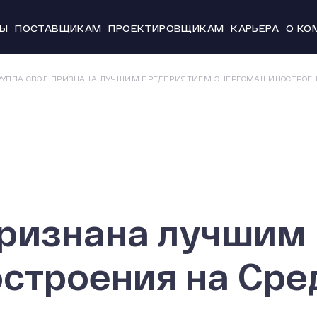
ТЫ
ПОСТАВЩИКАМ
ПРОЕКТИРОВЩИКАМ
КАРЬЕРА
О КО
Новости и
РУППА СВЭЛ ПРИЗНАНА ЛУЧШИМ ПРЕДПРИЯТИЕМ ЭНЕРГОМАШИНОСТРОЕН
История
Производс
Система к
Охрана тр
20 лет СВЭ
признана лучшим
строения на Сре