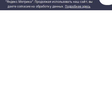
"Яндекс.Метрика". Продолжая использовать наш сайт, вы
даете согласие на обработку данных.
Подробнее здесь
КАТАЛОГ ПРОДУКЦИИ
Полный каталог продукции
PDF, 5,15 MB
Сухие трансформаторы
ИНЖИНИРИНГ
Силовые масляные трансформаторы
Реакторное оборудование
ПОСТАВЩИКАМ
Измерительные трансформаторы
ПРОЕКТИРОВЩИКАМ
Комплектные распределительные
устройства
ТЕХНИЧЕСКАЯ ДОКУМЕНТАЦИЯ
Блочно-модульные здания
ПРАВИЛА УСТРОЙСТВА
ЭЛЕКТРОУСТАНОВОК ПУЭ 7
Комплектные трансформаторные
подстанции блочные
СТЕПЕНИ ЗАЩИТЫ IP
Высоковольтная аппаратура
ВОПРОСЫ И ОТВЕТЫ
Шкафы релейной защиты
Устройства улучшения качества
электрической энергии