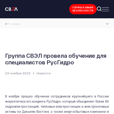
ГОРЯЧАЯ ЛИНИЯ
БЕЗОПАСНОСТИ
НАЗАД
ГЛАВНАЯ СТРАНИЦА
НОВОСТИ И МЕРОПРИЯТИЯ
ГРУППА СВЭЛ ПРОВЕЛА ОБУЧЕНИЕ ДЛЯ СПЕЦИАЛИСТОВ РУСГИДРО
Группа СВЭЛ провела обучение для
специалистов РусГидро
22 ноября 2022
Новости
В ноябре прошло обучение сотрудников крупнейшего в России
энергетического холдинга РусГидро, который объединяет более 60
гидроэлектростанций, тепловые электростанции и электросетевые
активы на Дальнем Востоке, а также энергосбытовые компании и