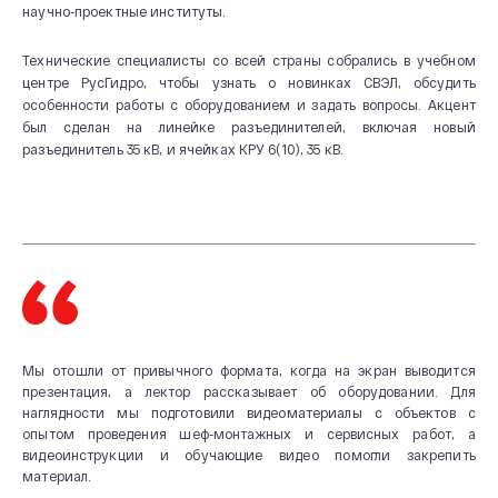
научно-проектные институты.
Технические специалисты со всей страны собрались в учебном
центре РусГидро, чтобы узнать о новинках СВЭЛ, обсудить
особенности работы с оборудованием и задать вопросы. Акцент
был сделан на линейке разъединителей, включая новый
разъединитель 35 кВ, и ячейках КРУ 6(10), 35 кВ.
Мы отошли от привычного формата, когда на экран выводится
презентация, а лектор рассказывает об оборудовании. Для
О КОМПАНИИ
наглядности мы подготовили видеоматериалы с объектов с
опытом проведения шеф-монтажных и сервисных работ, а
Новости и мероприятия
видеоинструкции и обучающие видео помогли закрепить
материал.
История