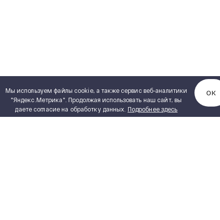
Мы используем файлы cookie, а также сервис веб-аналитики
ОК
"Яндекс.Метрика". Продолжая использовать наш сайт, вы
даете согласие на обработку данных.
Подробнее здесь
КАТАЛОГ ПРОДУКЦИИ
Полный каталог продукции
PDF, 5,15 MB
Сухие трансформаторы
ИНЖИНИРИНГ
Силовые масляные трансформаторы
Реакторное оборудование
ПОСТАВЩИКАМ
Измерительные трансформаторы
ПРОЕКТИРОВЩИКАМ
Комплектные распределительные