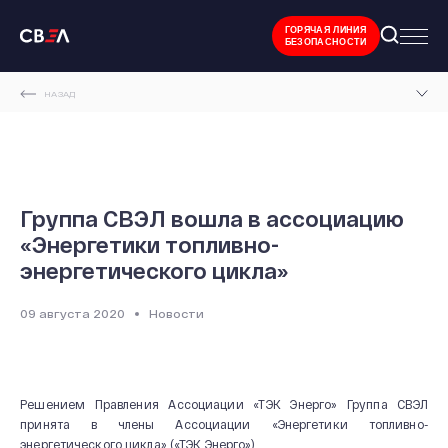
ГОРЯЧАЯ ЛИНИЯ
БЕЗОПАСНОСТИ
НАЗАД
ГЛАВНАЯ СТРАНИЦА
НОВОСТИ И МЕРОПРИЯТИЯ
ГРУППА СВЭЛ ВОШЛА В АССОЦИАЦИЮ «ЭНЕРГЕТИКИ ТОПЛИВНО-
Группа СВЭЛ вошла в ассоциацию
ЭНЕРГЕТИЧЕСКОГО ЦИКЛА»
«Энергетики топливно-
энергетического цикла»
09 августа 2020
Новости
Решением Правления Ассоциации «ТЭК Энерго» Группа СВЭЛ
принята в члены Ассоциации «Энергетики топливно-
энергетического цикла» («ТЭК Энерго»).