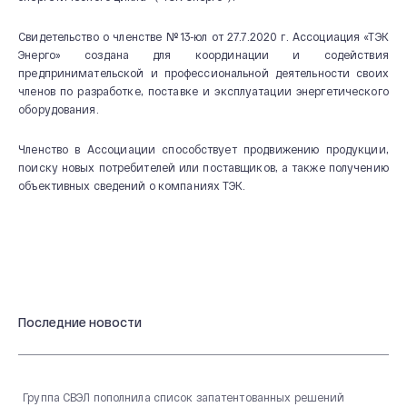
Свидетельство о членстве №13-юл от 27.7.2020 г. Ассоциация «ТЭК
Энерго» создана для координации и содействия
предпринимательской и профессиональной деятельности своих
членов по разработке, поставке и эксплуатации энергетического
оборудования.
Членство в Ассоциации способствует продвижению продукции,
поиску новых потребителей или поставщиков, а также получению
О КОМПАНИИ
объективных сведений о компаниях ТЭК.
Новости и мероприятия
История
Производство
Система качества
Последние новости
Охрана труда
20 лет СВЭЛ
Группа СВЭЛ пополнила список запатентованных решений