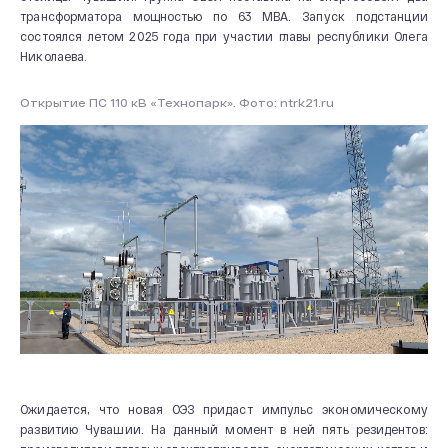
трансформатора мощностью по 63 МВА. Запуск подстанции
состоялся летом 2025 года при участии главы республики Олега
Николаева.
Открытие ПС 110 кВ «Технопарк». Фото: ntrk21.ru
О КОМПАНИИ
Новости и мероприятия
История
Производство
Система качества
Ожидается, что новая ОЭЗ придаст импульс экономическому
Охрана труда
развитию Чувашии. На данный момент в ней пять резидентов: