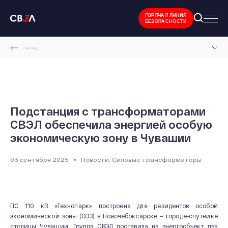
ГОРЯЧАЯ ЛИНИЯ
БЕЗОПАСНОСТИ
НАЗАД
ГЛАВНАЯ СТРАНИЦА
НОВОСТИ И МЕРОПРИЯТИЯ
ПОДСТАНЦИЯ С ТРАНСФОРМАТОРАМИ СВЭЛ ОБЕСПЕЧИЛА ЭНЕРГИЕЙ ОСОБУЮ
Подстанция с трансформаторами
ЭКОНОМИЧЕСКУЮ ЗОНУ В ЧУВАШИИ
СВЭЛ обеспечила энергией особую
экономическую зону в Чувашии
03 сентября 2025
Новости, Силовые трансформаторы
ПС 110 кВ «Технопарк» построена для резидентов особой
экономической зоны (ОЭЗ) в Новочебоксарске – городе-спутнике
столицы Чувашии. Группа СВЭЛ поставила на энергообъект два