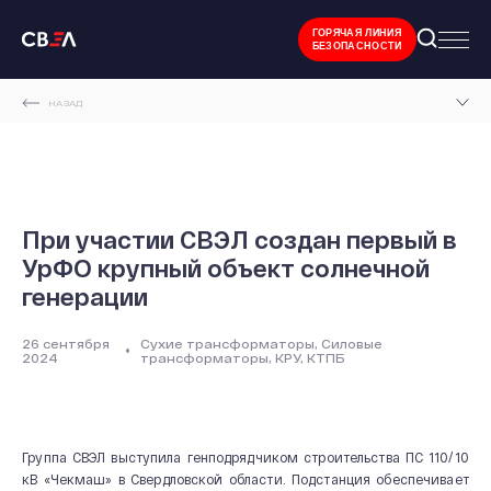
ГОРЯЧАЯ ЛИНИЯ
БЕЗОПАСНОСТИ
НАЗАД
ГЛАВНАЯ СТРАНИЦА
НОВОСТИ И МЕРОПРИЯТИЯ
ПРИ УЧАСТИИ СВЭЛ СОЗДАН ПЕРВЫЙ В УРФО КРУПНЫЙ ОБЪЕКТ СОЛНЕЧНОЙ
При участии СВЭЛ создан первый в
ГЕНЕРАЦИИ
УрФО крупный объект солнечной
генерации
26 сентября
Сухие трансформаторы, Силовые
2024
трансформаторы, КРУ, КТПБ
Группа СВЭЛ выступила генподрядчиком строительства ПС 110/10
кВ «Чекмаш» в Свердловской области. Подстанция обеспечивает