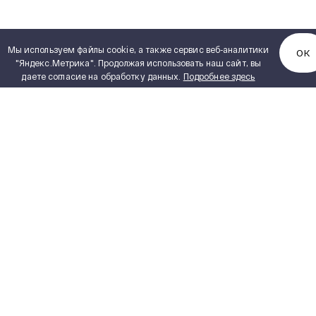
Мы используем файлы cookie, а также сервис веб-аналитики
ОК
"Яндекс.Метрика". Продолжая использовать наш сайт, вы
даете согласие на обработку данных.
Подробнее здесь
КАТАЛОГ ПРОДУКЦИИ
Полный каталог продукции
PDF, 5,15 MB
Сухие трансформаторы
ИНЖИНИРИНГ
Силовые масляные трансформаторы
Реакторное оборудование
ПОСТАВЩИКАМ
Измерительные трансформаторы
ПРОЕКТИРОВЩИКАМ
Комплектные распределительные
устройства
ТЕХНИЧЕСКАЯ ДОКУМЕНТАЦИЯ
Блочно-модульные здания
ПРАВИЛА УСТРОЙСТВА
ЭЛЕКТРОУСТАНОВОК ПУЭ 7
Комплектные трансформаторные
подстанции блочные
СТЕПЕНИ ЗАЩИТЫ IP