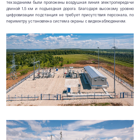
техзаданием были проложены воздушная линия электропередачи
длиной 1,5 км и подъездная дорога. Благодаря высокому уровню
цифровизации подстанция не требует присутствия персонала, по
периметру установлена система охраны с видеонаблюдением.
О КОМПАНИИ
Новости и мероприятия
История
Производство
Система качества
Охрана труда
20 лет СВЭЛ