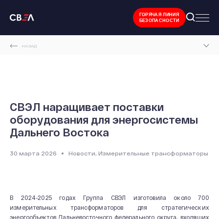
ГОРЯЧАЯ ЛИНИЯ
БЕЗОПАСНОСТИ
НАЗАД
ГЛАВНАЯ СТРАНИЦА
НОВОСТИ И МЕРОПРИЯТИЯ
СВЭЛ НАРАЩИВАЕТ ПОСТАВКИ ОБОРУДОВАНИЯ ДЛЯ ЭНЕРГОСИСТЕМЫ ДАЛЬНЕГО
СВЭЛ наращивает поставки
ВОСТОКА
оборудования для энергосистемы
Дальнего Востока
30 марта 2026
Новости, Измерительные трансформаторы
В 2024-2025 годах Группа СВЭЛ изготовила около 700
измерительных трансформаторов для стратегических
энергообъектов Дальневосточного федерального округа, входящих