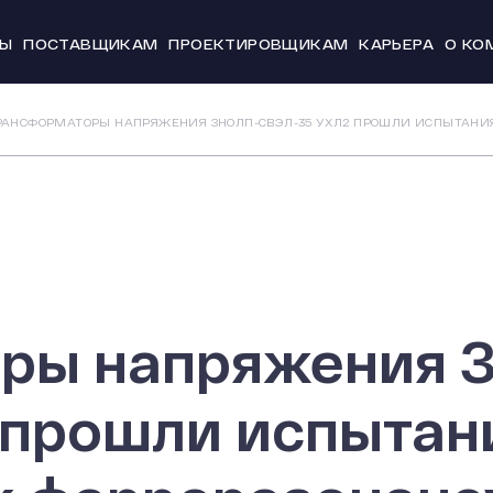
ТЫ
ПОСТАВЩИКАМ
ПРОЕКТИРОВЩИКАМ
КАРЬЕРА
О КО
Новости и
РАНСФОРМАТОРЫ НАПРЯЖЕНИЯ ЗНОЛП-СВЭЛ-35 УХЛ2 ПРОШЛИ ИСПЫТАНИЯ
История
Производс
Система к
Охрана тр
20 лет СВЭ
ры напряжения 
 прошли испытан