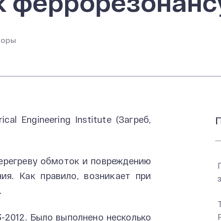
к феррорезонанс
торы
al Engineering Institute (Загреб,
П
перегреву обмоток и повреждению
ия. Как правило, возникает при
.
-2012. Было выполнено несколько