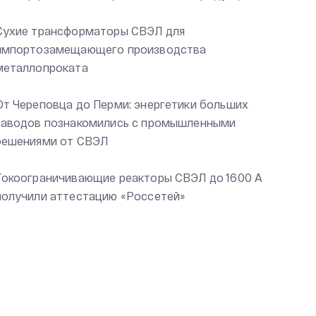
Сухие трансформаторы СВЭЛ для
импортозамещающего производства
металлопроката
От Череповца до Перми: энергетики больших
заводов познакомились с промышленными
решениями от СВЭЛ
Токоограничивающие реакторы СВЭЛ до 1600 А
получили аттестацию «Россетей»