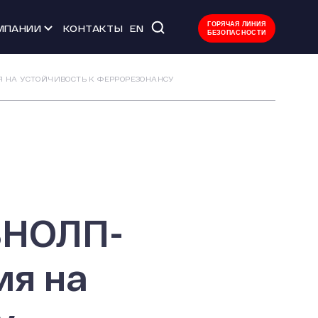
ГОРЯЧАЯ ЛИНИЯ
МПАНИИ
КОНТАКТЫ
EN
БЕЗОПАСНОСТИ
 мероприятия
 НА УСТОЙЧИВОСТЬ К ФЕРРОРЕЗОНАНСУ
тво
ачества
уда
Л
ЗНОЛП-
ия на