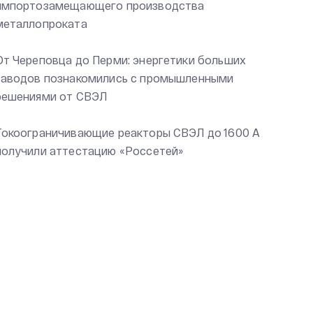
импортозамещающего производства
металлопроката
От Череповца до Перми: энергетики больших
заводов познакомились с промышленными
решениями от СВЭЛ
Токоограничивающие реакторы СВЭЛ до 1600 А
получили аттестацию «Россетей»