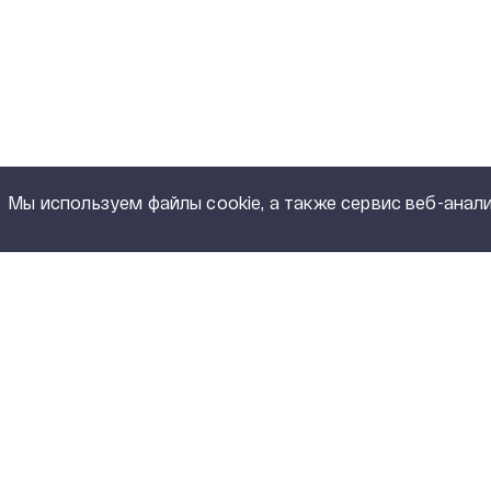
Мы используем файлы cookie, а также сервис веб-анали
Полный каталог продукции
КАТАЛ
PDF, 5,15 MB
Сухие тр
ИНЖИНИРИНГ
Силовые 
трансфо
ПОСТАВЩИКАМ