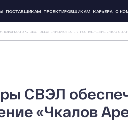
ТЫ
ПОСТАВЩИКАМ
ПРОЕКТИРОВЩИКАМ
КАРЬЕРА
О КО
Новости и
РАНСФОРМАТОРЫ СВЭЛ ОБЕСПЕЧИВАЮТ ЭЛЕКТРОСНАБЖЕНИЕ «ЧКАЛОВ АР
История
Производс
Система к
Охрана тр
20 лет СВЭ
ры СВЭЛ обеспе
ение «Чкалов Ар