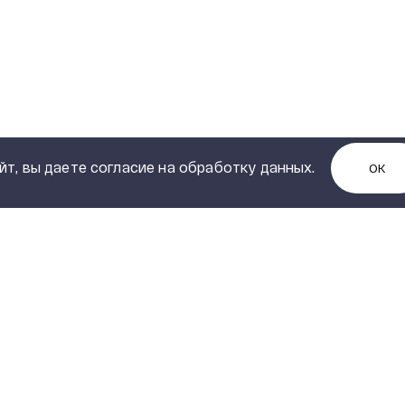
йт, вы даете согласие на обработку данных.
ОК
КОНТАКТЫ
Управляющая компания:
ИИ
Екатеринбург, 620010
,
+7 (343) 253-50-13
info@svel.ru
ТВО
Москва, 115114