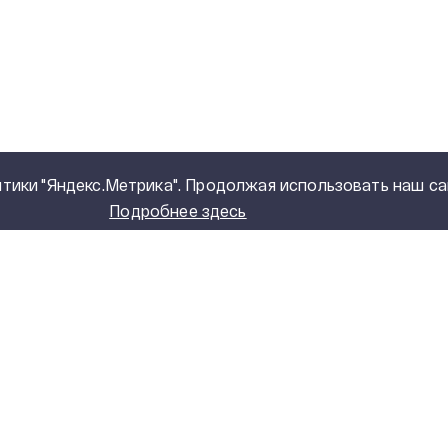
тики "Яндекс.Метрика". Продолжая использовать наш са
Подробнее здесь
ОГ ПРОДУКЦИИ
О КОМПАНИИ
ансформаторы
ИСТОРИЯ КОМПАН
масляные
НАШЕ ПРОИЗВОДС
рматоры