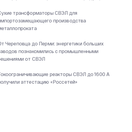
Сухие трансформаторы СВЭЛ для
импортозамещающего производства
металлопроката
От Череповца до Перми: энергетики больших
заводов познакомились с промышленными
решениями от СВЭЛ
Токоограничивающие реакторы СВЭЛ до 1600 А
получили аттестацию «Россетей»