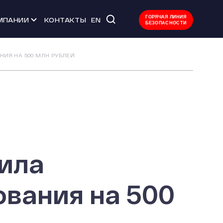
ГОРЯЧАЯ ЛИНИЯ
МПАНИИ
КОНТАКТЫ
EN
БЕЗОПАСНОСТИ
 мероприятия
НИЯ НА 500 МЛН РУБЛЕЙ
тво
ачества
уда
Л
вила
вания на 500