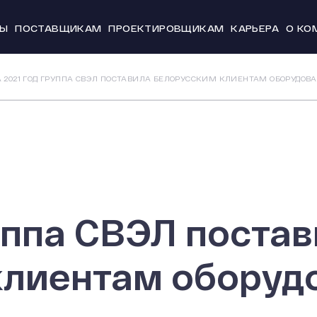
ТЫ
ПОСТАВЩИКАМ
ПРОЕКТИРОВЩИКАМ
КАРЬЕРА
О КО
Новости и
А 2021 ГОД ГРУППА СВЭЛ ПОСТАВИЛА БЕЛОРУССКИМ КЛИЕНТАМ ОБОРУДОВА
История
Производс
Система к
Охрана тр
20 лет СВЭ
руппа СВЭЛ поста
лиентам оборудо