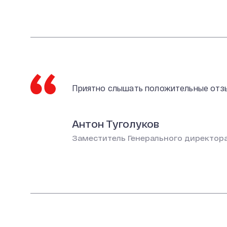
Приятно слышать положительные отз
Антон Туголуков
Заместитель Генерального директор