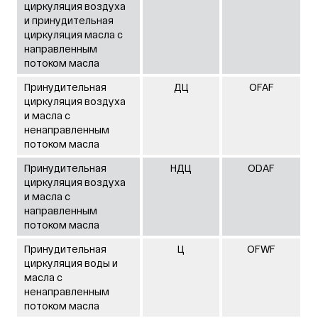
циркуляция воздуха
и принудительная
циркуляция масла с
направленным
потоком масла
Принудительная
ДЦ
OFAF
циркуляция воздуха
и масла с
ненаправленным
потоком масла
Принудительная
НДЦ
ODAF
циркуляция воздуха
и масла с
направленным
потоком масла
Принудительная
Ц
OFWF
циркуляция воды и
масла с
ненаправленным
потоком масла