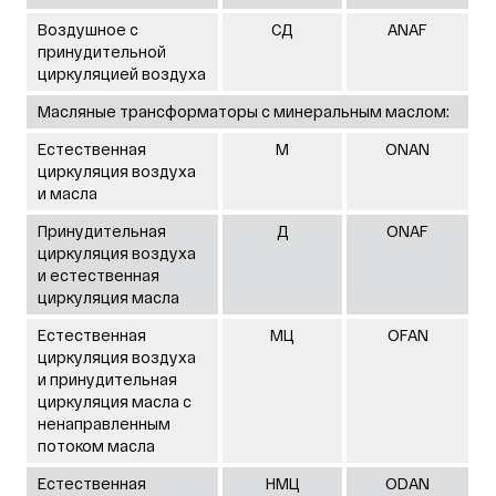
Воздушное с
СД
ANAF
принудительной
циркуляцией воздуха
Масляные трансформаторы с минеральным маслом:
Естественная
М
ONAN
циркуляция воздуха
и масла
Принудительная
Д
ONAF
циркуляция воздуха
и естественная
циркуляция масла
Естественная
МЦ
OFAN
циркуляция воздуха
и принудительная
циркуляция масла с
ненаправленным
потоком масла
Естественная
НМЦ
ODAN