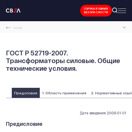
ГОРЯЧАЯ ЛИНИЯ
БЕЗОПАСНОСТИ
НАЗАД
ГЛАВНАЯ СТРАНИЦА
ТЕХНИЧЕСКАЯ ДОКУМЕНТАЦИЯ
ГОСТ Р 52719-2007.
Трансформаторы силовые. Общие
ГОСТЫ И ТЕХНИЧЕСКИЕ УСЛОВИЯ
технические условия.
ГОСТ Р 52719-2007. ТРАНСФОРМАТОРЫ СИЛОВЫЕ. ОБЩИЕ ТЕХНИЧЕСКИЕ УСЛОВИЯ.
Предсловие
1. Область применения
2. Нормативные ссыл
Дата введения 2008-01-01
Предисловие