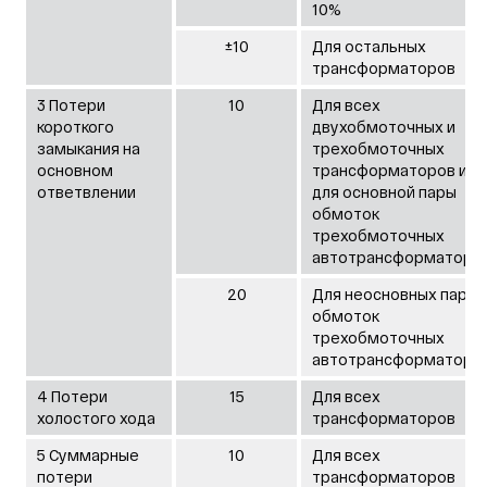
10%
±10
Для остальных
трансформаторов
3 Потери
10
Для всех
короткого
двухобмоточных и
замыкания на
трехобмоточных
основном
трансформаторов и
ответвлении
для основной пары
обмоток
трехобмоточных
автотрансформаторо
20
Для неосновных пар
обмоток
трехобмоточных
автотрансформаторо
4 Потери
15
Для всех
холостого хода
трансформаторов
5 Суммарные
10
Для всех
потери
трансформаторов