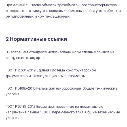
Примечание - Число обмоток трехобмоточного трансформатора
определяют по числу его основных обмоток, т.е. без учета обмоток
регулировочных и компенсационных
2 Нормативные ссылки
О КОМПАНИИ
В настоящем стандарте использованы нормативные ссылки на
следующие стандарты:
Новости и мероприятия
ГОСТ Р 2.601-2019 Единая система конструкторской
История
документации. Эксплуатационные документы
Производство
Система качества
ГОСТ Р 51685-2013 Рельсы железнодорожные. Общие технические
условия
Охрана труда
20 лет СВЭЛ
ГОСТ Р 55187-2012 Вводы изолированные на номинальные
напряжения свыше 1000 В переменного тока. Общие технические
условия