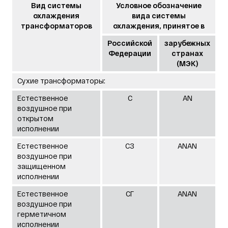
Вид системы
Условное обозначение
охлаждения
вида системы
трансформаторов
охлаждения, принятое в
Российской
зарубежных
Федерации
странах
(МЭК)
Сухие трансформаторы:
Естественное
С
AN
воздушное при
открытом
исполнении
Естественное
СЗ
ANAN
воздушное при
защищенном
исполнении
Естественное
СГ
ANAN
воздушное при
герметичном
исполнении