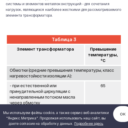
системы и элементов металлоконструкций - для сочетания
нагрузок, являющихся наиболее жесткими для рассматриваемого
элемента трансформатора.
Таблица 3
Элемент трансформатора
Превышение
температуры,
°С
Обмотки (средние превышения температуры, класс
нагревостойкости изоляции А):
- при естественной или
65
принудительной циркуляции с
ненаправленным потоком масла
через обмотку
- при принудительной циркуляции с
70
Мы используем файлы cookie, а также сервис веб-аналитики
ОК
направленным потоком масла
"Яндекс.Метрика". Продолжая использовать наш сайт, вы
даете согласие на обработку данных.
через обмотку
Подробнее здесь