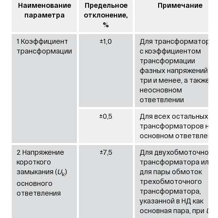
Наименование
Предельное
Примечание
параметра
отклонение,
%
1 Коэффициент
±1,0
Для трансформаторо
трансформации
с коэффициентом
трансформации
фазных напряжений
три и менее, а также н
неосновном
ответвлении
±0,5
Для всех остальных
трансформаторов на
основном ответвлени
2 Напряжение
±7,5
Для двухобмоточного
короткого
трансформатора или
замыкания (
U
)
для пары обмоток
k
трехобмоточного
основного
трансформатора,
ответвления
указанной в НД как
основная пара, при
U
k