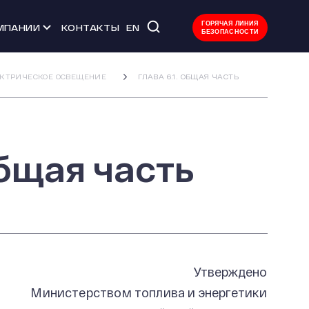
ГОРЯЧАЯ ЛИНИЯ
МПАНИИ
КОНТАКТЫ
EN
БЕЗОПАСНОСТИ
 мероприятия
ЛЕКТРИЧЕСКОЕ ОСВЕЩЕНИЕ
ГЛАВА 6.1. ОБЩАЯ ЧАСТЬ
тво
ачества
Общая часть
уда
Л
Утверждено
Министерством топлива и энергетики