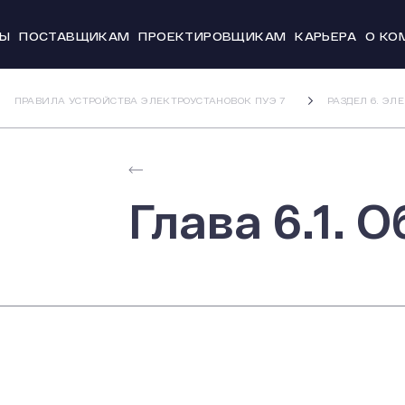
ТЫ
ПОСТАВЩИКАМ
ПРОЕКТИРОВЩИКАМ
КАРЬЕРА
О КО
Новости и
ПРАВИЛА УСТРОЙСТВА ЭЛЕКТРОУСТАНОВОК ПУЭ 7
РАЗДЕЛ 6. Э
История
Производс
Система к
Глава 6.1. 
Охрана тр
20 лет СВЭ