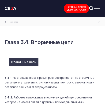
ГОРЯЧАЯ ЛИНИЯ
БЕЗОПАСНОСТИ
НАЗАД
ГЛАВНАЯ СТРАНИЦА
ТЕХНИЧЕСКАЯ ДОКУМЕНТАЦИЯ
Глава 3.4. Вторичные цепи
ПРАВИЛА УСТРОЙСТВА ЭЛЕКТРОУСТАНОВОК ПУЭ 7
РАЗДЕЛ 3. ЗАЩИТА И АВТОМАТИКА
Вторичные цепи
ГЛАВА 3.4. ВТОРИЧНЫЕ ЦЕПИ
3.4.1.
Настоящая глава Правил распространяется на вторичные
цепи (цепи управления, сигнализации, контроля, автоматики и
релейной защиты) электроустановок.
3.4.2.
Рабочее напряжение вторичных цепей присоединения,
которое не имеет связи с другими присоединениями и