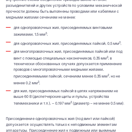
разъединителей и других устройств по условиям механической
прочности должны быть выполнены проводами или кабелями с
медными жилами сечением не менее:
для однопроволочных жил, присоединяемых винтовыми
2
зажимами, 1,5 мм
;
2
для однопроволочных жил, присоединяемых пайкой, 0,5 мм
;
для многопроволочных жил, присоединяемых пайкой или под
2
винт с помощью специальных наконечников, 0,35 мм
; в
технически обоснованных случаях допускается применение
проводов с многопроволочными медными жилами,
2
присоединяемыми пайкой, сечением менее 0,35 мм
, но не
2
менее 0,2 мм
;
для жил, присоединяемых пайкой в цепях напряжением не
выше 60 В (диспетчерские щиты и пульты, устройства
2
телемеханики и т.п.), — 0,197 мм
(диаметр — не менее 0,5 мм).
Присоединение однопроволочных жил (под винт или пайкой)
допускается осуществлять только к неподвижным элементам
аппаратуры. Присоединение жил к подвижным или выемным