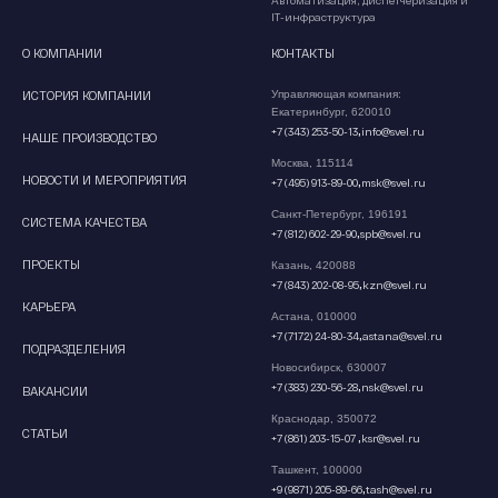
Автоматизация, диспетчеризация и
IT-инфраструктура
О КОМПАНИИ
КОНТАКТЫ
ИСТОРИЯ КОМПАНИИ
Управляющая компания:
Екатеринбург, 620010
,
+7 (343) 253-50-13
info@svel.ru
НАШЕ ПРОИЗВОДСТВО
Москва, 115114
НОВОСТИ И МЕРОПРИЯТИЯ
,
+7 (495) 913-89-00
msk@svel.ru
Санкт-Петербург, 196191
СИСТЕМА КАЧЕСТВА
,
+7 (812) 602-29-90
spb@svel.ru
ПРОЕКТЫ
Казань, 420088
,
+7 (843) 202-08-95
kzn@svel.ru
КАРЬЕРА
Астана, 010000
,
+7 (7172) 24-80-34
astana@svel.ru
ПОДРАЗДЕЛЕНИЯ
Новосибирск, 630007
,
+7 (383) 230-56-28
nsk@svel.ru
ВАКАНСИИ
Краснодар, 350072
СТАТЬИ
,
+7 (861) 203-15-07
ksr@svel.ru
Ташкент, 100000
,
+9 (9871) 205-89-66
tash@svel.ru