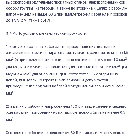
высокопроизводительных прокатных станов, электроприемников
особой группы I категории, а также во вторичных цепях с рабочим
напряжением не выше 60 В при диаметре жил кабелей и проводов
до 1 мм (см. также
3.4.4
).
3.4.4.
По условию механической прочности:
1) жилы контрольных кабелей для присоединения под винт к
зажимам панелей и аппаратов должны иметь сечения не менее 1,5
2
2
мм
(а при применении специальных зажимов — не менее 1,0 мм
)
2
2
для меди и 2,5 мм
для алюминия; для токовых цепей —2,5 мм
для
2
меди и 4 мм
для алюминия; для неответственных вторичных
цепей, для цепей контроля и сигнализации допускается
присоединение под винт кабелей с медными жилами сечением 1
2
мм
;
2) в цепях с рабочим напряжением 100 В и выше сечение медных
жил кабелей, присоединяемых пайкой, должно быть не менее 0,5
2
мм
;
3) в цепях с рабочим напряжением 60 В и ниже диаметр медных