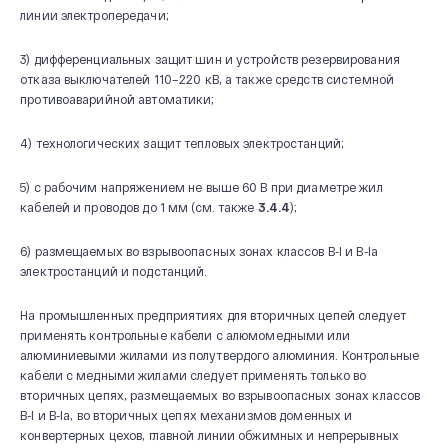
линии электропередачи;
3) дифференциальных защит шин и устройств резервирования
отказа выключателей 110–220 кВ, а также средств системной
противоаварийной автоматики;
4) технологических защит тепловых электростанций;
5) с рабочим напряжением не выше 60 В при диаметре жил
кабелей и проводов до 1 мм (см. также
3.4.4
);
6) размещаемых во взрывоопасных зонах классов B-I и B-Ia
электростанций и подстанций.
На промышленных предприятиях для вторичных цепей следует
применять контрольные кабели с алюмомедными или
алюминиевыми жилами из полутвердого алюминия. Контрольные
кабели с медными жилами следует применять только во
вторичных цепях, размещаемых во взрывоопасных зонах классов
B-I и B-Ia, во вторичных цепях механизмов доменных и
конвертерных цехов, главной линии обжимных и непрерывных