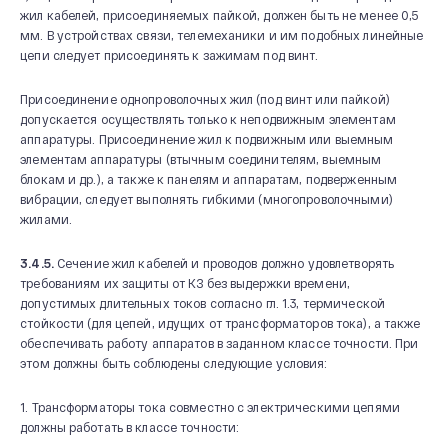
жил кабелей, присоединяемых пайкой, должен быть не менее 0,5
мм. В устройствах связи, телемеханики и им подобных линейные
цепи следует присоединять к зажимам под винт.
Присоединение однопроволочных жил (под винт или пайкой)
допускается осуществлять только к неподвижным элементам
аппаратуры. Присоединение жил к подвижным или выемным
элементам аппаратуры (втычным соединителям, выемным
блокам и др.), а также к панелям и аппаратам, подверженным
вибрации, следует выполнять гибкими (многопроволочными)
жилами.
О КОМПАНИИ
3.4.5.
Сечение жил кабелей и проводов должно удовлетворять
Новости и мероприятия
требованиям их защиты от КЗ без выдержки времени,
допустимых длительных токов согласно гл. 1.3, термической
История
стойкости (для цепей, идущих от трансформаторов тока), а также
обеспечивать работу аппаратов в заданном классе точности. При
Производство
этом должны быть соблюдены следующие условия:
Система качества
Охрана труда
1. Трансформаторы тока совместно с электрическими цепями
должны работать в классе точности:
20 лет СВЭЛ