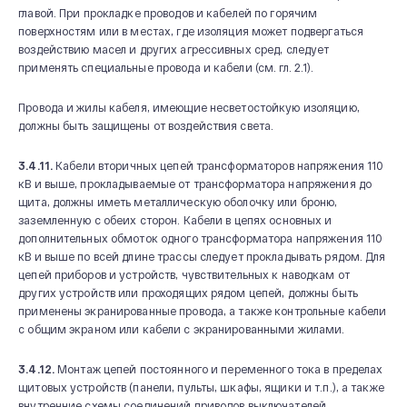
главой. При прокладке проводов и кабелей по горячим
поверхностям или в местах, где изоляция может подвергаться
воздействию масел и других агрессивных сред, следует
применять специальные провода и кабели (см. гл. 2.1).
Провода и жилы кабеля, имеющие несветостойкую изоляцию,
должны быть защищены от воздействия света.
3.4.11.
Кабели вторичных цепей трансформаторов напряжения 110
кВ и выше, прокладываемые от трансформатора напряжения до
щита, должны иметь металлическую оболочку или броню,
заземленную с обеих сторон. Кабели в цепях основных и
дополнительных обмоток одного трансформатора напряжения 110
кВ и выше по всей длине трассы следует прокладывать рядом. Для
цепей приборов и устройств, чувствительных к наводкам от
других устройств или проходящих рядом цепей, должны быть
применены экранированные провода, а также контрольные кабели
с общим экраном или кабели с экранированными жилами.
3.4.12.
Монтаж цепей постоянного и переменного тока в пределах
щитовых устройств (панели, пульты, шкафы, ящики и т.п.), а также
внутренние схемы соединений приводов выключателей,