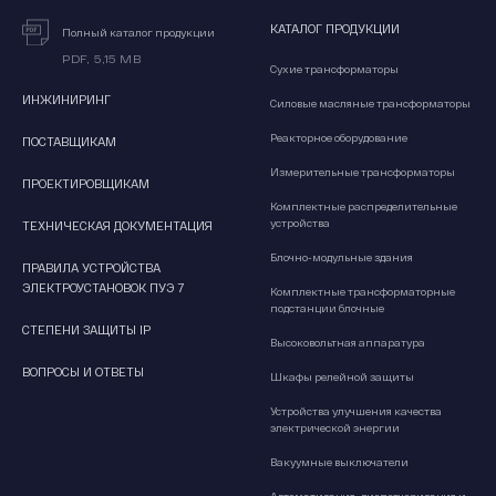
КАТАЛОГ ПРОДУКЦИИ
Полный каталог продукции
PDF, 5,15 MB
Сухие трансформаторы
ИНЖИНИРИНГ
Силовые масляные трансформаторы
Реакторное оборудование
ПОСТАВЩИКАМ
Измерительные трансформаторы
ПРОЕКТИРОВЩИКАМ
Комплектные распределительные
устройства
ТЕХНИЧЕСКАЯ ДОКУМЕНТАЦИЯ
Блочно-модульные здания
ПРАВИЛА УСТРОЙСТВА
ЭЛЕКТРОУСТАНОВОК ПУЭ 7
Комплектные трансформаторные
подстанции блочные
СТЕПЕНИ ЗАЩИТЫ IP
Высоковольтная аппаратура
ВОПРОСЫ И ОТВЕТЫ
Шкафы релейной защиты
Устройства улучшения качества
электрической энергии
Вакуумные выключатели