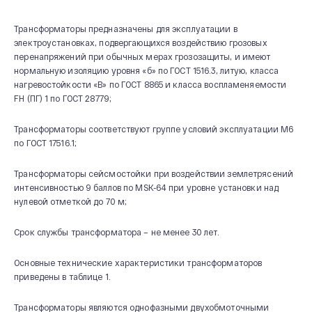
Трансформаторы предназначены для эксплуатации в
электроустановках, подвергающихся воздействию грозовых
перенапряжений при обычных мерах грозозащиты, и имеют
нормальную изоляцию уровня «б» по ГОСТ 1516.3, литую, класса
нагревостойкости «В» по ГОСТ 8865 и класса воспламеняемости
FH (ПГ) 1 по ГОСТ 28779;
Трансформаторы соответствуют группе условий эксплуатации М6
по ГОСТ 17516.1;
Трансформаторы сейсмостойки при воздействии землетрясений
интенсивностью 9 баллов по MSK-64 при уровне установки над
нулевой отметкой до 70 м;
Срок службы трансформатора – не менее 30 лет.
Основные технические характеристики трансформаторов
приведены в таблице 1.
Трансформаторы являются однофазными двухобмоточными