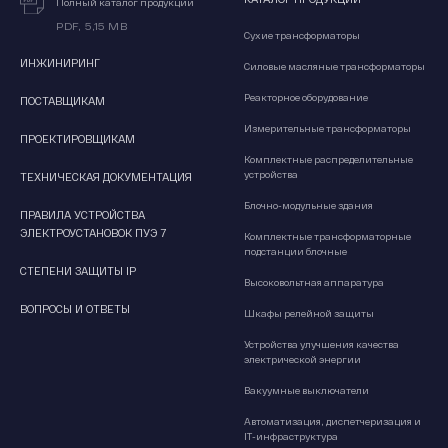
Полный каталог продукции
PDF, 5,15 MB
Сухие трансформаторы
ИНЖИНИРИНГ
Силовые масляные трансформаторы
Реакторное оборудование
ПОСТАВЩИКАМ
Измерительные трансформаторы
ПРОЕКТИРОВЩИКАМ
Комплектные распределительные
устройства
ТЕХНИЧЕСКАЯ ДОКУМЕНТАЦИЯ
Блочно-модульные здания
ПРАВИЛА УСТРОЙСТВА
ЭЛЕКТРОУСТАНОВОК ПУЭ 7
Комплектные трансформаторные
подстанции блочные
СТЕПЕНИ ЗАЩИТЫ IP
Высоковольтная аппаратура
ВОПРОСЫ И ОТВЕТЫ
Шкафы релейной защиты
Устройства улучшения качества
электрической энергии
Вакуумные выключатели
Автоматизация, диспетчеризация и
IT-инфраструктура