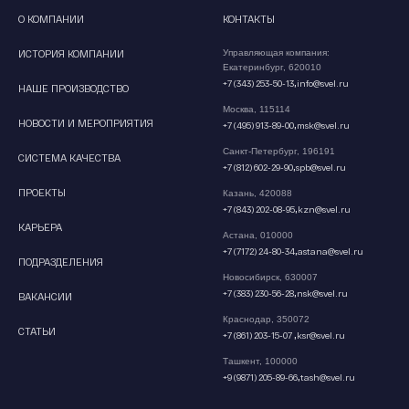
О КОМПАНИИ
КОНТАКТЫ
ИСТОРИЯ КОМПАНИИ
Управляющая компания:
Екатеринбург, 620010
,
+7 (343) 253-50-13
info@svel.ru
НАШЕ ПРОИЗВОДСТВО
Москва, 115114
НОВОСТИ И МЕРОПРИЯТИЯ
,
+7 (495) 913-89-00
msk@svel.ru
Санкт-Петербург, 196191
СИСТЕМА КАЧЕСТВА
,
+7 (812) 602-29-90
spb@svel.ru
ПРОЕКТЫ
Казань, 420088
,
+7 (843) 202-08-95
kzn@svel.ru
КАРЬЕРА
Астана, 010000
,
+7 (7172) 24-80-34
astana@svel.ru
ПОДРАЗДЕЛЕНИЯ
Новосибирск, 630007
,
+7 (383) 230-56-28
nsk@svel.ru
ВАКАНСИИ
Краснодар, 350072
СТАТЬИ
,
+7 (861) 203-15-07
ksr@svel.ru
Ташкент, 100000
,
+9 (9871) 205-89-66
tash@svel.ru