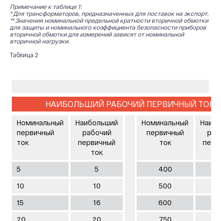
Примечание к таблице 1:
* Для трансформаторов, предназначенных для поставок на экспорт.
** Значения номинальной предельной кратности вторичной обмотки
для защиты и номинального коэффициента безопасности приборов
вторичной обмотки для измерений зависят от номинальной
вторичной нагрузки.
Таблица 2
НАИБОЛЬШИЙ РАБОЧИЙ ПЕРВИЧНЫЙ ТОК
Номинальный
Наибольший
Номинальный
Наиб
первичный
рабочий
первичный
раб
ток
первичный
ток
перв
ток
т
5
5
400
4
10
10
500
5
15
16
600
6
20
20
750
8