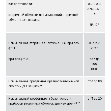
Класс точности:
0,2S; 0,2;
0,5S; 0,5; 1;
3
вторичной обмотки для измерений вторичной
обмотки для защиты
5Р; 10Р
Номинальная вторичная нагрузка, В•А: при cos
0,5; 1; 2;
φ = 1
2,5; 5
при cos φ = 0,8
от 3 до
100
включ.
Номинальная предельная кратность вторичной
от 3 до 80
обмотки для защиты**
Номинальный коэффициент безопасности
от 3 до 20
приборов, вторичных обмоток для измерений**