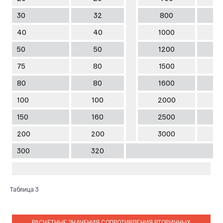
30
32
800
8
40
40
1000
1
50
50
1200
1
75
80
1500
1
80
80
1600
1
100
100
2000
2
150
160
2500
2
200
200
3000
3
300
320
Таблица 3
РАСЧЕТНЫЕ ЗНАЧЕНИЯ СОПРОТИВЛЕНИЯ ВТОРИЧНЫХ