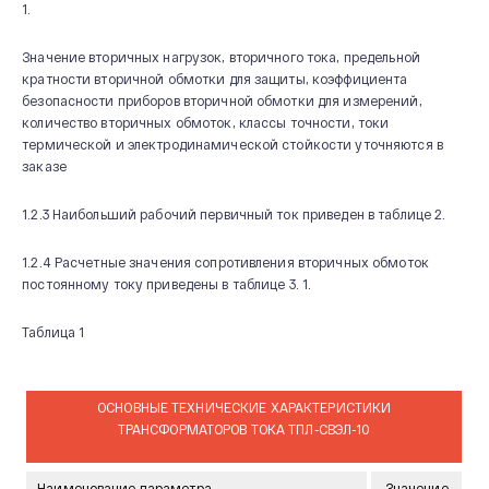
1.
Значение вторичных нагрузок, вторичного тока, предельной
кратности вторичной обмотки для защиты, коэффициента
безопасности приборов вторичной обмотки для измерений,
количество вторичных обмоток, классы точности, токи
термической и электродинамической стойкости уточняются в
заказе
О КОМПАНИИ
1.2.3 Наибольший рабочий первичный ток приведен в таблице 2.
Новости и мероприятия
1.2.4 Расчетные значения сопротивления вторичных обмоток
История
постоянному току приведены в таблице 3. 1.
Производство
Таблица 1
Система качества
Охрана труда
20 лет СВЭЛ
ОСНОВНЫЕ ТЕХНИЧЕСКИЕ ХАРАКТЕРИСТИКИ
ТРАНСФОРМАТОРОВ ТОКА ТПЛ-СВЭЛ-10
Наименование параметра
Значение