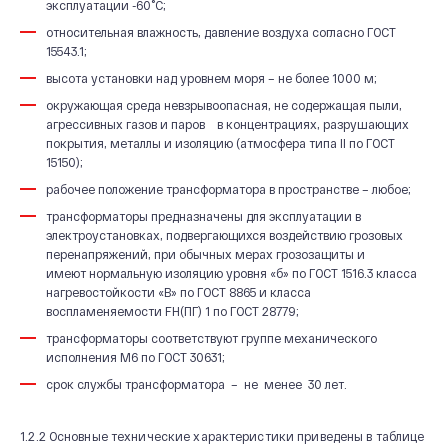
эксплуатации -60˚С;
относительная влажность, давление воздуха согласно ГОСТ
15543.1;
высота установки над уровнем моря – не более 1000 м;
окружающая среда невзрывоопасная, не содержащая пыли,
агрессивных газов и паров в концентрациях, разрушающих
покрытия, металлы и изоляцию (атмосфера типа II по ГОСТ
15150);
рабочее положение трансформатора в пространстве – любое;
трансформаторы предназначены для эксплуатации в
электроустановках, подвергающихся воздействию грозовых
перенапряжений, при обычных мерах грозозащиты и
имеют нормальную изоляцию уровня «б» по ГОСТ 1516.3 класса
нагревостойкости «В» по ГОСТ 8865 и класса
воспламеняемости FH(ПГ) 1 по ГОСТ 28779;
трансформаторы соответствуют группе механического
исполнения М6 по ГОСТ 30631;
срок службы трансформатора – не менее 30 лет.
1.2.2 Основные технические характеристики приведены в таблице