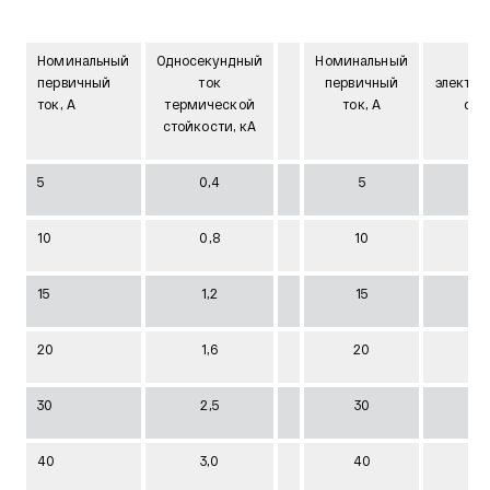
Номинальный
Односекундный
Номинальный
первичный
ток
первичный
электр
ток, А
термической
ток, А
сто
стойкости, кА
5
0,4
5
10
0,8
10
15
1,2
15
20
1,6
20
30
2,5
30
40
3,0
40