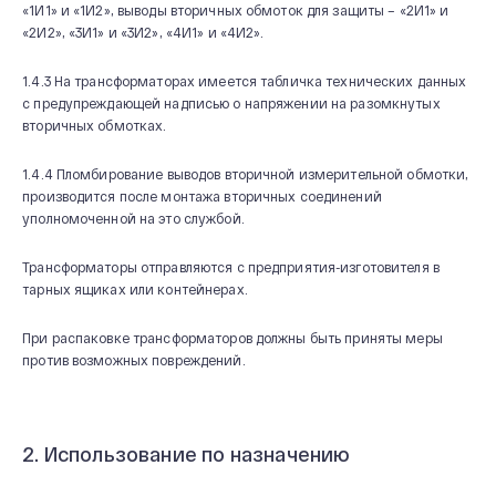
«1И1» и «1И2», выводы вторичных обмоток для защиты – «2И1» и
«2И2», «3И1» и «3И2», «4И1» и «4И2».
1.4.3 На трансформаторах имеется табличка технических данных
с предупреждающей надписью о напряжении на разомкнутых
вторичных обмотках.
1.4.4 Пломбирование выводов вторичной измерительной обмотки,
производится после монтажа вторичных соединений
уполномоченной на это службой.
Трансформаторы отправляются с предприятия-изготовителя в
тарных ящиках или контейнерах.
При распаковке трансформаторов должны быть приняты меры
против возможных повреждений.
2. Использование по назначению