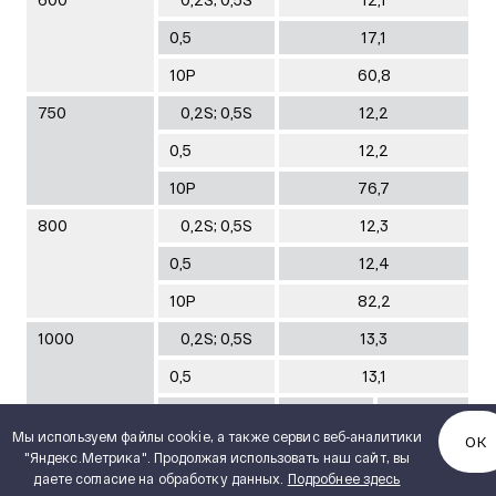
0,5
17,1
10Р
60,8
750
0,2S; 0,5S
12,2
0,5
12,2
10Р
76,7
800
0,2S; 0,5S
12,3
0,5
12,4
10Р
82,2
1000
0,2S; 0,5S
13,3
0,5
13,1
10Р
101,2
96,8
Мы используем файлы cookie, а также сервис веб-аналитики
ОК
1200
0,2S; 0,5S
14,0
"Яндекс.Метрика". Продолжая использовать наш сайт, вы
даете согласие на обработку данных.
Подробнее здесь
0,5
16,3