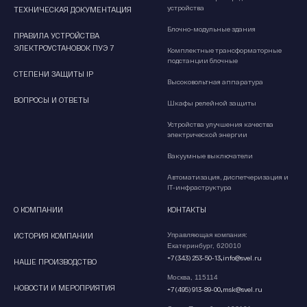
устройства
ТЕХНИЧЕСКАЯ ДОКУМЕНТАЦИЯ
Блочно-модульные здания
ПРАВИЛА УСТРОЙСТВА
ЭЛЕКТРОУСТАНОВОК ПУЭ 7
Комплектные трансформаторные
подстанции блочные
СТЕПЕНИ ЗАЩИТЫ IP
Высоковольтная аппаратура
ВОПРОСЫ И ОТВЕТЫ
Шкафы релейной защиты
Устройства улучшения качества
электрической энергии
Вакуумные выключатели
Автоматизация, диспетчеризация и
IT-инфраструктура
О КОМПАНИИ
КОНТАКТЫ
ИСТОРИЯ КОМПАНИИ
Управляющая компания:
Екатеринбург, 620010
,
+7 (343) 253-50-13
info@svel.ru
НАШЕ ПРОИЗВОДСТВО
Москва, 115114
НОВОСТИ И МЕРОПРИЯТИЯ
,
+7 (495) 913-89-00
msk@svel.ru