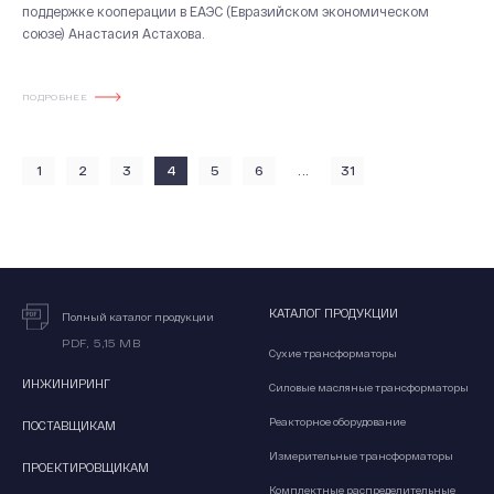
поддержке кооперации в ЕАЭС (Евразийском экономическом
союзе) Анастасия Астахова.
ПОДРОБНЕЕ
...
1
2
3
4
5
6
31
КАТАЛОГ ПРОДУКЦИИ
Полный каталог продукции
PDF, 5,15 MB
Сухие трансформаторы
ИНЖИНИРИНГ
Силовые масляные трансформаторы
Реакторное оборудование
ПОСТАВЩИКАМ
Измерительные трансформаторы
ПРОЕКТИРОВЩИКАМ
Комплектные распределительные