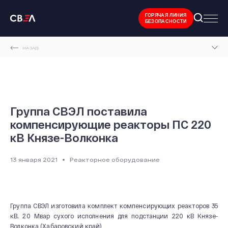
ГОРЯЧАЯ ЛИНИЯ
БЕЗОПАСНОСТИ
НАЗАД
ГЛАВНАЯ СТРАНИЦА
НОВОСТИ И МЕРОПРИЯТИЯ
ГРУППА СВЭЛ ПОСТАВИЛА КОМПЕНСИРУЮЩИЕ РЕАКТОРЫ ПС 220 КВ КНЯЗЕ-
Группа СВЭЛ поставила
ВОЛКОНКА
компенсирующие реакторы ПС 220
кВ Князе-Волконка
13 января 2021
Реакторное оборудование
Группа СВЭЛ изготовила комплект компенсирующих реакторов 35
кВ, 20 Мвар сухого исполнения для подстанции 220 кВ Князе-
Волконка (Хабаровский край).