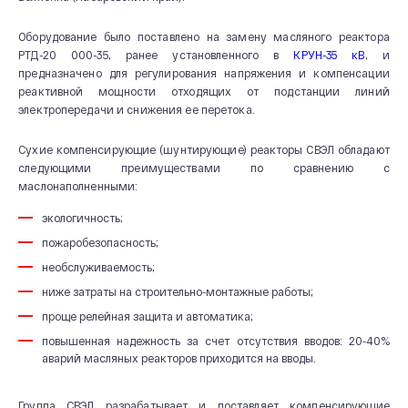
Оборудование было поставлено на замену масляного реактора
РТД-20 000-35, ранее установленного в
КРУН-35 кВ
, и
предназначено для регулирования напряжения и компенсации
реактивной мощности отходящих от подстанции линий
электропередачи и снижения ее перетока.
Сухие компенсирующие (шунтирующие) реакторы СВЭЛ обладают
следующими преимуществами по сравнению с
маслонаполненными:
О КОМПАНИИ
экологичность;
пожаробезопасность;
Новости и мероприятия
необслуживаемость;
История
ниже затраты на строительно-монтажные работы;
Производство
проще релейная защита и автоматика;
Система качества
повышенная надежность за счет отсутствия вводов: 20-40%
аварий масляных реакторов приходится на вводы.
Охрана труда
20 лет СВЭЛ
Группа СВЭЛ разрабатывает и поставляет компенсирующие