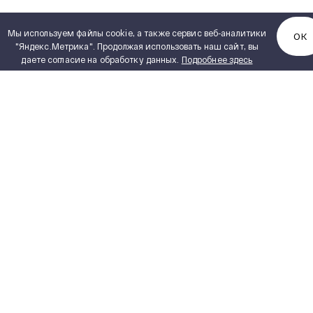
Мы используем файлы cookie, а также сервис веб-аналитики
ОК
"Яндекс.Метрика". Продолжая использовать наш сайт, вы
даете согласие на обработку данных.
Подробнее здесь
КАТАЛОГ ПРОДУКЦИИ
Полный каталог продукции
PDF, 5,15 MB
Сухие трансформаторы
ИНЖИНИРИНГ
Силовые масляные трансформаторы
Реакторное оборудование
ПОСТАВЩИКАМ
Измерительные трансформаторы
ПРОЕКТИРОВЩИКАМ
Комплектные распределительные
устройства
ТЕХНИЧЕСКАЯ ДОКУМЕНТАЦИЯ
Блочно-модульные здания
ПРАВИЛА УСТРОЙСТВА
ЭЛЕКТРОУСТАНОВОК ПУЭ 7
Комплектные трансформаторные
подстанции блочные
СТЕПЕНИ ЗАЩИТЫ IP
Высоковольтная аппаратура