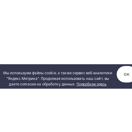
Мы используем файлы cookie, а также сервис веб-аналитики
ОК
"Яндекс.Метрика". Продолжая использовать наш сайт, вы
даете согласие на обработку данных.
Подробнее здесь
КАТАЛОГ ПРОДУКЦИИ
Полный каталог продукции
PDF, 5,15 MB
Сухие трансформаторы
ИНЖИНИРИНГ
Силовые масляные трансформаторы
Реакторное оборудование
ПОСТАВЩИКАМ