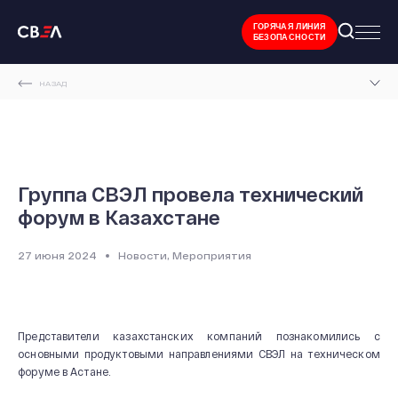
ГОРЯЧАЯ ЛИНИЯ
БЕЗОПАСНОСТИ
НАЗАД
ГЛАВНАЯ СТРАНИЦА
НОВОСТИ И МЕРОПРИЯТИЯ
ГРУППА СВЭЛ ПРОВЕЛА ТЕХНИЧЕСКИЙ ФОРУМ В КАЗАХСТАНЕ
Группа СВЭЛ провела технический
форум в Казахстане
27 июня 2024
Новости, Мероприятия
Представители казахстанских компаний познакомились с
основными продуктовыми направлениями СВЭЛ на техническом
форуме в Астане.