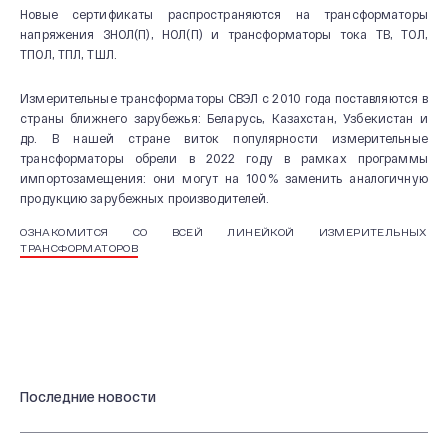
Новые сертификаты распространяются на трансформаторы
напряжения ЗНОЛ(П), НОЛ(П) и трансформаторы тока ТВ, ТОЛ,
ТПОЛ, ТПЛ, ТШЛ.
Измерительные трансформаторы СВЭЛ с 2010 года поставляются в
страны ближнего зарубежья: Беларусь, Казахстан, Узбекистан и
др. В нашей стране виток популярности измерительные
трансформаторы обрели в 2022 году в рамках программы
импортозамещения: они могут на 100% заменить аналогичную
О КОМПАНИИ
продукцию зарубежных производителей.
ОЗНАКОМИТСЯ СО ВСЕЙ ЛИНЕЙКОЙ ИЗМЕРИТЕЛЬНЫХ
Новости и мероприятия
ТРАНСФОРМАТОРОВ
История
Производство
Система качества
Охрана труда
20 лет СВЭЛ
Последние новости