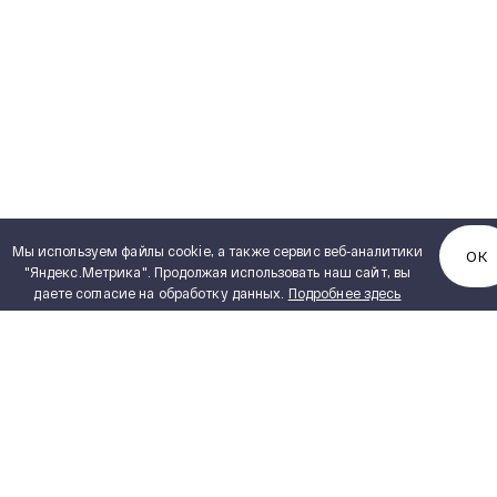
Мы используем файлы cookie, а также сервис веб-аналитики
ОК
"Яндекс.Метрика". Продолжая использовать наш сайт, вы
даете согласие на обработку данных.
Подробнее здесь
КАТАЛОГ ПРОДУКЦИИ
Полный каталог продукции
PDF, 5,15 MB
Сухие трансформаторы
ИНЖИНИРИНГ
Силовые масляные трансформаторы
Реакторное оборудование
ПОСТАВЩИКАМ