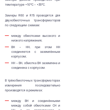
температуре +10°С – +35°С.
Замеры R60 и R15 проводятся для
двухобмоточных трансформаторов
по следующим схемам:
между обмотками высокого и
низкого напряжения;
ВН – НН, при этом НН
соединяется с заземлённым
корпусом;
НН – ВН, обмотка ВН заземлена и
соединена с корпусом.
В трёхобмоточных трансформаторах
измерения последовательно
производятся в режимах:
между ВН и соединёнными
между собой обмотками СН и