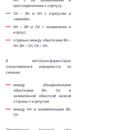
НН, с их заземлением и
присоединением к корпусу;
СН – ВН и НН с корпусом и
«землёй»;
НН – ВН и СН + заземление и
корпус;
отдельно между обмотками ВН –
НН, ВН – СН, СН – НН.
В автотрансформаторах
сопротивления измеряются по
схемам:
между объединёнными
обмотками ВН, СН и
заземлённой обмоткой низкой
стороны с корпусом;
между НН и заземлёнными ВН,
СН.
Определение тангенса угла