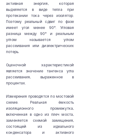
активная энергия, которая
выделяется в виде тепла при
протекании тока через изолятор.
Поэтому реальный сдвиг по фазе
имеет угол менее 90°. Угловая
разница между 90° и реальным
углом называется углом
рассеивания или диэлектрических
потерь.
Оценочной характеристикой
является значение тангенса угла
рассеивания, выраженное в
процентах.
Измерения проводятся по мостовой
схеме. Реальная ёмкость
изоляционного промежутка,
включенная в одно из плеч моста,
заменяется схемой замещения,
состоящей из идеального
конденсатора и активного