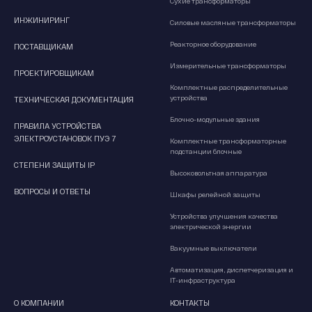
Сухие трансформаторы
ИНЖИНИРИНГ
Силовые масляные трансформаторы
Реакторное оборудование
ПОСТАВЩИКАМ
Измерительные трансформаторы
ПРОЕКТИРОВЩИКАМ
Комплектные распределительные
устройства
ТЕХНИЧЕСКАЯ ДОКУМЕНТАЦИЯ
Блочно-модульные здания
ПРАВИЛА УСТРОЙСТВА
ЭЛЕКТРОУСТАНОВОК ПУЭ 7
Комплектные трансформаторные
подстанции блочные
СТЕПЕНИ ЗАЩИТЫ IP
Высоковольтная аппаратура
ВОПРОСЫ И ОТВЕТЫ
Шкафы релейной защиты
Устройства улучшения качества
электрической энергии
Вакуумные выключатели
Автоматизация, диспетчеризация и
IT-инфраструктура
О КОМПАНИИ
КОНТАКТЫ