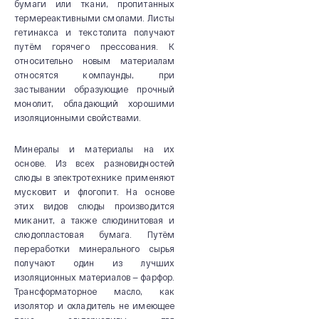
История
бумаги или ткани, пропитанных
термереактивными смолами. Листы
Производство
гетинакса и текстолита получают
путём горячего прессования. К
Система качества
относительно новым материалам
Охрана труда
относятся компаунды, при
застывании образующие прочный
20 лет СВЭЛ
монолит, обладающий хорошими
изоляционными свойствами.
Минералы и материалы на их
основе. Из всех разновидностей
слюды в электротехнике применяют
мусковит и флогопит. На основе
этих видов слюды производится
миканит, а также слюдинитовая и
слюдопластовая бумага. Путём
переработки минерального сырья
получают один из лучших
изоляционных материалов — фарфор.
Трансформаторное масло, как
изолятор и охладитель не имеющее