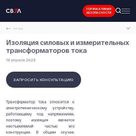
ГОРЯЧАЯ ЛИНИЯ
БЕЗОПАСНОСТИ
НАЗАД
ГЛАВНАЯ СТРАНИЦА
Изоляция силовых и измерительных
трансформаторов тока
СТАТЬИ
19 апреля 2023
ИЗОЛЯЦИЯ СИЛОВЫХ И ИЗМЕРИТЕЛЬНЫХ ТРАНСФОРМАТОРОВ ТОКА
ЗАПРОСИТЬ КОНСУЛЬТАЦИЮ
Трансформатор тока относится к
электротехническому устройству,
работающему под напряжением,
поэтому изоляция является
неотъемлемой частью его
конструкции. В общем случае,