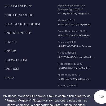
ИСТОРИЯ КОМПАНИИ
Управляющая компания:
Екатеринбург, 620010
,
+7 (343) 253-50-13
info@svel.ru
НАШЕ ПРОИЗВОДСТВО
Москва, 115114
НОВОСТИ И МЕРОПРИЯТИЯ
,
+7 (495) 913-89-00
msk@svel.ru
Санкт-Петербург, 196191
СИСТЕМА КАЧЕСТВА
,
+7 (812) 602-29-90
spb@svel.ru
ПРОЕКТЫ
Казань, 420088
,
+7 (843) 202-08-95
kzn@svel.ru
КАРЬЕРА
Астана, 010000
,
+7 (7172) 24-80-34
astana@svel.ru
ПОДРАЗДЕЛЕНИЯ
Новосибирск, 630007
,
+7 (383) 230-56-28
nsk@svel.ru
ВАКАНСИИ
Краснодар, 350072
СТАТЬИ
,
+7 (861) 203-15-07
ksr@svel.ru
Ташкент, 100000
,
+9 (9871) 205-89-66
tash@svel.ru
Мы используем файлы cookie, а также сервис веб-аналитики
ОК
"Яндекс.Метрика". Продолжая использовать наш сайт, вы
даете согласие на обработку данных.
Подробнее здесь